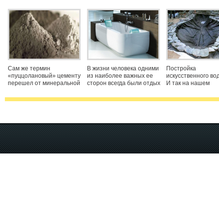
ПЦ М500
искусственного 
Сам же термин
В жизни человека одними
Постройка
«пуццолановый» цементу
из наиболее важных ее
искусственного во
перешел от минеральной
сторон всегда были отдых
И так на нашем
горной породы, которая
и расслабление.
приусадебном уча
называется пуццолана.
Разнообразная
построена шикарн
Эта порода применялась
сантехническая
беседка, как это
в виде вяжущей добавки к
продукция и прежде всего
правильно это сде
основной, которой на то
ванна - это поистине
мы рассказывали в
время была
идеальный вариант
«Постройка беседк
хорошего проведения
этого мало.