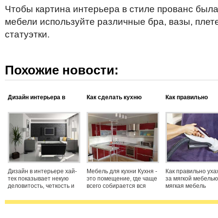
Чтобы картина интерьера в стиле прованс был
мебели используйте различные бра, вазы, плет
статуэтки.
Похожие новости:
Дизайн интерьера в
Как сделать кухню
Как правильно
стиле хай-тек
красивой?
ухаживать за мяг
мебелью
Дизайн в интерьере хай-
Мебель для кухни Кухня -
Как правильно уха
тек показывает некую
это помещение, где чаще
за мягкой мебель
деловитость, четкость и
всего собирается вся
мягкая мебель
конкретность. Сочетает в
семья, но оно считается
прослужила долго 
себе идеальные
больше женским местом,
оставалась, как но
пропорции, гармоничное
поэтому каждая хозяйка
ней нужно правил
совмещение цветов,
мечтает, чтоб она была
ухаживать. Первы