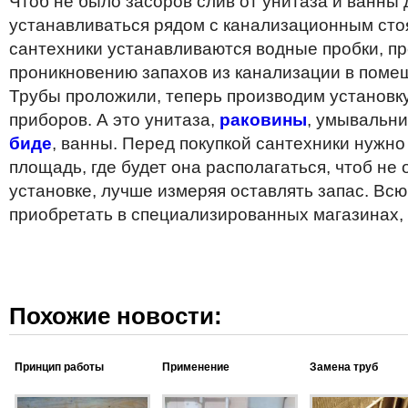
Чтоб не было засоров слив от унитаза и ванны
устанавливаться рядом с канализационным стоя
сантехники устанавливаются водные пробки, п
проникновению запахов из канализации в поме
Трубы проложили, теперь производим установку
приборов. А это унитаза,
раковины
, умывальни
биде
, ванны. Перед покупкой сантехники нужно
площадь, где будет она располагаться, чтоб не
установке, лучше измеряя оставлять запас. Вс
приобретать в специализированных магазинах, г
Похожие новости:
Принцип работы
Применение
Замена труб
системы водоснабжения
металлопластиковых
водоснабжения в
труб и фитингов
квартире