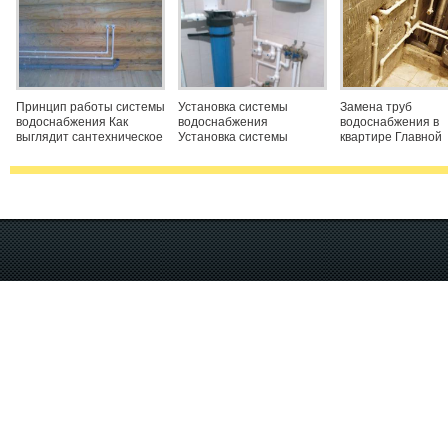
Принцип работы системы
Установка системы
Замена труб
водоснабжения Как
водоснабжения
водоснабжения в
выглядит сантехническое
Установка системы
квартире Главной
обеспечение, принцип
водоснабжения довольно
составляющей си
работы системы
таки дорогостоящая
водоснабжения яв
водоснабжения и
смета затрат в
пластиковые трубы
канализации в типовых
проведении
состояние которых
квартирах в целом.
сантехнического ремонта.
коем случае забыв
Система водоснабжения
Часть расходов
нельзя. Качествен
состоит из падающих
тратилась из-за
замена труб спасе
затрудненного монтажа