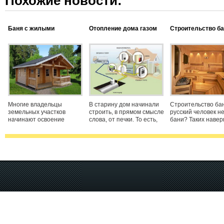
Похожие новости:
Баня с жилыми
Отопление дома газом
Строительство б
помещениями
Многие владельцы
В старину дом начинали
Строительство ба
земельных участков
строить, в прямом смысле
русский человек н
начинают освоение
слова, от печки. То есть,
бани? Таких навер
территории с возведения
сначала возводили печь и
нет в нашей стран
бани. При наличии
уже потом вокруг неё
это не только мыть
финансовых
выкладывали сруб. Так
способ поддержан
возможностей и желания,
было проще с
здоровья, и хорош
можно построить жилую
технологической точки
отдых. Чтобы бан
баню, в которой есть
зрения. Старинные
радовала долго её
место для принятия