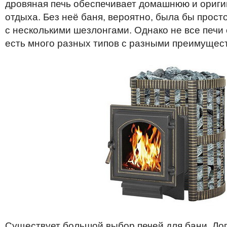
дровяная
печь
обеспечивает
домашнюю
и
ориг
отдыха
.
Без
неё
баня
,
вероятно
,
была
бы
прост
с
несколькими
шезлонгами
.
Однако
не
все
печи
есть
много
разных
типов
с
разными
преимущес
Существует
большой
выбор
печей для бани.
Ло