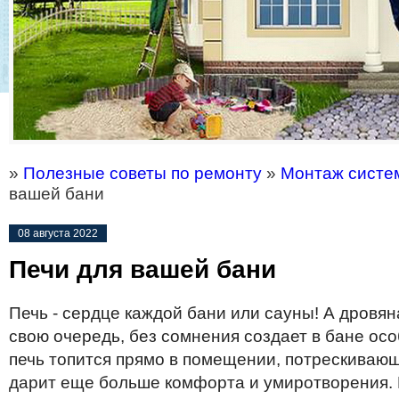
»
Полезные советы по ремонту
»
Монтаж систе
вашей бани
08 августа 2022
Печи для вашей бани
П
ечь
-
сердце
каждой
бани или сауны
! А д
ровян
свою очередь, без сомнения
создает
в
бане
осо
печь
топится
прямо
в
помещении,
потрескиваю
дарит
еще
больше
комфорта
и
умиротворения
.