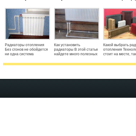
радиаторов
радиаторы, общие
отопления
рекомендации
Радиаторы отопления
Как установить
Какой выбрать ра
Без сгонов не обойдется
радиаторы В этой статье
отопления Технол
ни одна система
найдете много полезных
стоит на месте, та
отопления. Почему? Сгон
советов, как установить
развивается и в
это важная деталь для
радиаторы системы
направлении
установки радиатора, на
отопления
реконструкции сис
него накручивается
самостоятельно.
отопления. Люди 
втулка, которая при
Установка радиаторов
жить красиво, если
скручивании сгона,
своими руками в домах
сделать ремонт, то
без центрального
долгие года.
отопления