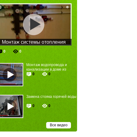
Монтаж системы отопления
частного дома
0
0
Монтаж водопровода и
канализации в доме из
сруба
0
0
Замена стояка горячей воды
0
0
Все видео