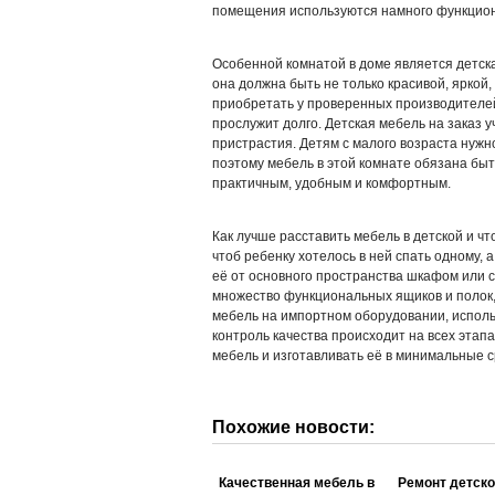
помещения используются намного функцио
Особенной комнатой в доме является детска
она должна быть не только красивой, ярко
приобретать у проверенных производителей,
прослужит долго. Детская мебель на заказ 
пристрастия. Детям с малого возраста нужно
поэтому мебель в этой комнате обязана бы
практичным, удобным и комфортным.
Как лучше расставить мебель в детской и чт
чтоб ребенку хотелось в ней спать одному, 
её от основного пространства шкафом или 
множество функциональных ящиков и полок,
мебель на импортном оборудовании, исполь
контроль качества происходит на всех этап
мебель и изготавливать её в минимальные с
Похожие новости:
Качественная мебель в
Ремонт детск