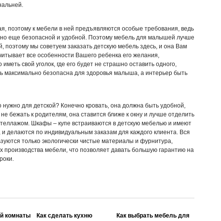
нальней.
я, поэтому к мебели в ней предъявляются особые требования, ведь
й, но еще безопасной и удобной. Поэтому мебель для малышей лучше
 поэтому мы советуем заказать детскую мебель здесь, и она Вам
учитывает все особенности Вашего ребенка его желания,
 иметь свой уголок, где его будет не страшно оставить одного,
ть максимально безопасна для здоровья малыша, а интерьер быть
о нужно для детской? Конечно кровать, она должна быть удобной,
а не бежать к родителям, она ставится ближе к окну и лучше отделить
стеллажом. Шкафы – купе встраиваются в детскую мебелью и имеют
 и делаются по индивидуальным заказам для каждого клиента. Вся
зуются только экологически чистые материалы и фурнитура,
ах производства мебели, что позволяет давать большую гарантию на
роки.
ой комнаты
Как сделать кухню
Как выбрать мебель для