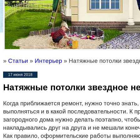
»
Статьи
»
Интерьер
» Натяжные потолки звезд
17 июня 2018
Натяжные потолки звездное не
Когда
приближается
ремонт
,
нужно
точно
знать
выполняться
и
в
какой
последовательности
.
К
п
загородного
дома
нужно
делать
поэтапно
,
чтоб
накладывались
друг
на
друга
и
не
мешали
коне
Как
правило
,
оформительские
работы
выполня