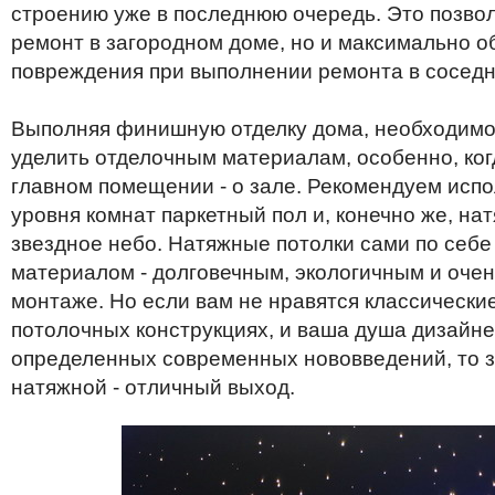
строению
уже
в
последнюю
очередь
.
Это
позво
ремонт
в
загородном
доме
,
но
и
максимально
о
повреждения
при
выполнении
ремонта
в
сосед
Выполняя
финишную
отделку
дома
,
необходим
уделить
отделочным
материалам
,
особенно
,
ко
главном
помещении
-
о
зале
.
Рекомендуем
испо
уровня
комнат
паркетный
пол
и
,
конечно
же
,
на
звездное
небо
.
Натяжные
потолки
сами
по
себе
материалом
-
долговечным
,
экологичным
и
очен
монтаже
.
Но
если
вам
не
нравятся
классически
потолочных
конструкциях
,
и
ваша
душа
дизайн
определенных
современных
нововведений
,
то
натяжной
-
отличный
выход
.