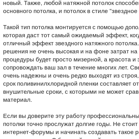
новый
.
Также
,
любой
натяжной
потолок
способе
основного
потолка
,
и
потолок
в
стиле
"
звездное
Такой
тип
потолка
монтируется
с
помощью
допо
которая
даст
тот
самый
ожидаемый
эффект
,
ког
отличный
эффект
звездного
натяжного
потолка
решения
не
очень
высокая
и
на
фоне
затрат
на
процедуры
будет
просто
мизерной
,
а
красота
и
сопровождать
ваш
зал
в
течение
многих
лет
.
Св
очень
надежны
и
очень
редко
выходят
из
строя
срок
поливинилхлоридной
пленки
составляет
от
внушительные
сроки
,
с
которыми
не
может
срав
материал
.
Если
вы
доверите
эту
работу
профессиональн
потолки
точно
прослужат
долгие
годы
.
Не
стоит
интернет
-
форумы
и
начинать
создавать
такое
р