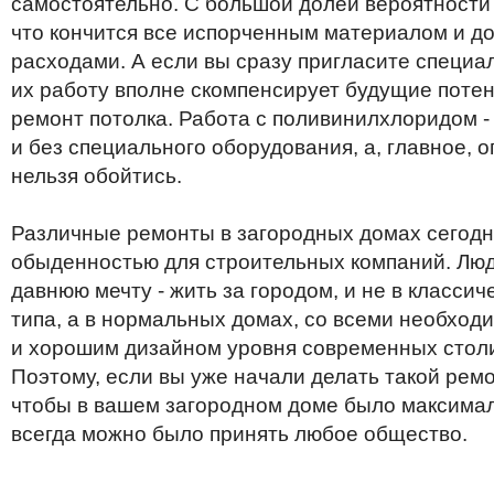
самостоятельно
.
С
большой
долей
вероятности
что
кончится
все
испорченным
материалом
и
д
расходами
.
А
если
вы
сразу
пригласите
специа
их
работу
вполне
скомпенсирует
будущие
поте
ремонт
потолка
.
Работа
с
поливинилхлоридом
и
без
специального
оборудования
,
а
,
главное
,
о
нельзя
обойтись
.
Различные
ремонты
в
загородных
домах
сегодн
обыденностью
для
строительных
компаний
.
Лю
давнюю
мечту
-
жить
за
городом
,
и
не
в
классич
типа
,
а
в
нормальных
домах
,
со
всеми
необход
и
хорошим
дизайном
уровня
современных
стол
Поэтому
,
если
вы
уже
начали
делать
такой
ремо
чтобы
в
вашем
загородном
доме
было
максима
всегда
можно
было
принять
любое
общество
.