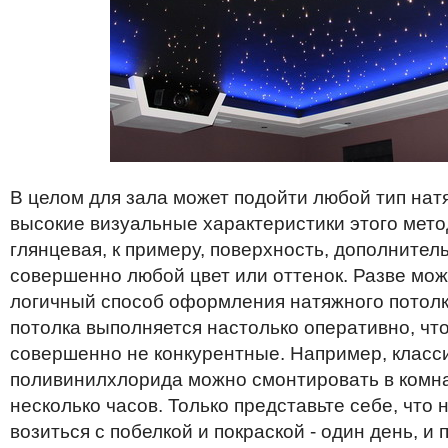
В
целом
для
зала
может
подойти
любой
тип
нат
высокие
визуальные
характеристики
этого
мето
глянцевая
,
к
примеру
,
поверхность
,
дополнител
совершенно
любой
цвет
или
оттенок
.
Разве
мож
логичный
способ
оформления
натяжного
потол
потолка
выполняется
настолько
оперативно
,
чт
совершенно
не конкурентные
.
Например
,
класс
поливинилхлорида
можно
смонтировать
в
комн
несколько
часов
.
Только
представьте
себе
,
что
возиться
с
побелкой
и
покраской
-
один
день
,
и