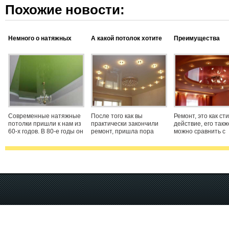
Похожие новости:
Немного о натяжных
А какой потолок хотите
Преимущества
потолках
вы?
натяжных потолк
Современные натяжные
После того как вы
Ремонт, это как ст
потолки пришли к нам из
практически закончили
действие, его такж
60-х годов. В 80-е годы он
ремонт, пришла пора
можно сравнить с
получил большую
задуматься о финальном
маленьким пожаро
популярность в Европе,
штрихе. Потолок - это
квартирах царит
которой пользуется и по
заключительный этап
беспорядок, все в 
сегодняшний день по
вашего ремонта. И тут
грязи и ни чего
всему миру. Благодаря
тоже надо понимать,
невозможно найти
тонкой ткани или
какое покрытие для
Помимо самого ре
потолка
который лучше