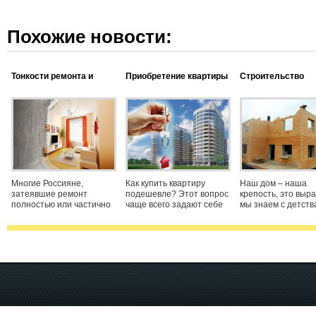
Похожие новости:
Тонкости ремонта и
Приобретение квартиры
Строительство
строительства
кирпичных домов
Многие Россияне,
Как купить квартиру
Наш дом – наша
затеявшие ремонт
подешевле? Этот вопрос
крепость, это выр
полностью или частично
чаще всего задают себе
мы знаем с детств
сносят несущие стены,
люди, имеющие скромный
Самым добротны
что категорически
бюджет на покупку жилья
материалом для
запрещено и может
и острую необходимость
постройки домов,
привести к трагическим
улучшить свои жилищные
коттеджей являет
последствиям. Основной
условия. Рынок жилья
кирпич. Вспомина
причиной роста
дает своему
мультик «Три поро
аварийности жилого
дом из