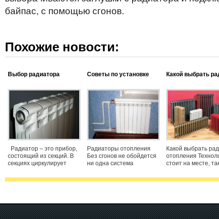
байпас, с помощью сгонов.
Похожие новости:
Выбор радиатора
Советы по установке
Какой выбрать ра
отопления
радиаторов
отопления
Радиатор – это прибор,
Радиаторы отопления
Какой выбрать ра
состоящий из секций. В
Без сгонов не обойдется
отопления Технол
секциях циркулирует
ни одна система
стоит на месте, та
теплоноситель. Обычно
отопления. Почему? Сгон
развивается и в
теплоносителем
это важная деталь для
направлении
является вода. К выбору
установки радиатора, на
реконструкции сис
радиатора нужно
него накручивается
отопления. Люди 
отнестись с вниманием.
втулка, которая при
жить красиво, если
Правильно
скручивании сгона,
сделать ремонт, то
долгие года.