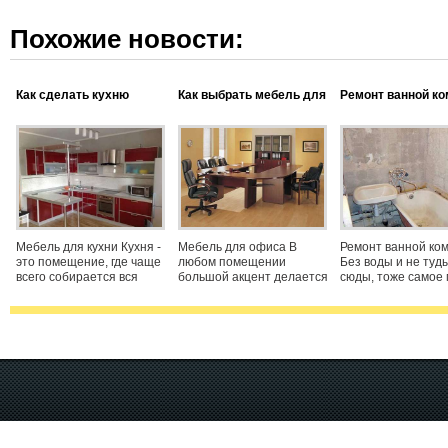
Похожие новости:
Как сделать кухню
Как выбрать мебель для
Ремонт ванной к
красивой?
офиса
Мебель для кухни Кухня -
Мебель для офиса В
Ремонт ванной ко
это помещение, где чаще
любом помещении
Без воды и не туды
всего собирается вся
большой акцент делается
сюды, тоже самое
семья, но оно считается
на мебель, как ни крути, а
заявить и в адрес
больше женским местом,
встречают по одежке. Это
комнат и санузлов
поэтому каждая хозяйка
относится и к мебели
одно утро и вечер 
мечтает, чтоб она была
офиса, заходя в тот или
обходиться без
устроена наиболее
иной офис, первым делом
посещения ванны
функционально и
Вы осматриваетесь,
комнат в своем жи
Испокон